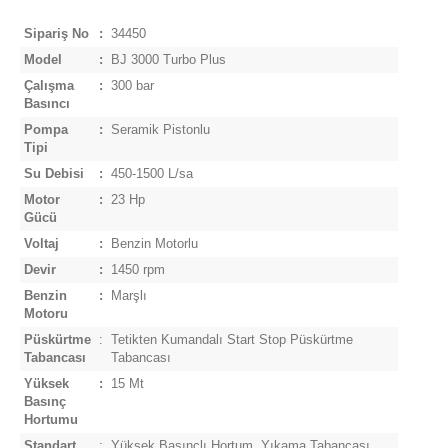
Sipariş No
:
34450
Model
:
BJ 3000 Turbo Plus
Çalışma
:
300 bar
Basıncı
Pompa
:
Seramik Pistonlu
Tipi
Su Debisi
:
450-1500 L/sa
Motor
:
23 Hp
Gücü
Voltaj
:
Benzin Motorlu
Devir
:
1450 rpm
Benzin
:
Marşlı
Motoru
Püskürtme
:
Tetikten Kumandalı Start Stop Püskürtme
Tabancası
Tabancası
Yüksek
:
15 Mt
Basınç
Hortumu
Standart
:
Yüksek Basınçlı Hortum, Yıkama Tabancası,