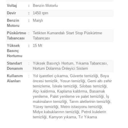
Voltaj
:
Benzin Motorlu
Devir
:
1450 rpm
Benzin
:
Marşlı
Motoru
Püskürtme
:
Tetikten Kumandalı Start Stop Püskürtme
Tabancası
Tabancası
Yüksek
:
15 Mt
Basınç
Hortumu
Standart
:
Yüksek Basınçlı Hortum, Yıkama Tabancası,
Donanım
Hortum Dolanma Önleyici Sistem
Kullanım
:
Yol işaretleri çıkarma, Güverte temizliği, Boya
Alanları
öncesi temizlik, Yosun temizliği, Gemi altı zehir
temizleme, İskele temizliği, Silobas temizliği,
Alçı kaldırma, Kaplama kaldırma, Basamak
yenileme, Palet yenileme ve palet temizliği, İş
makinaların temizliği, Tarım aletlerinin temizliği,
Yüzey temizliği, Metro istasyonu temizliği,
Midye kabuklarının temizliği, Petrol kulelerin
temizliği, Kamyon yıkama, Tır Yıkama