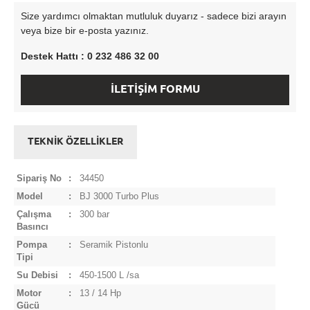
Size yardımcı olmaktan mutluluk duyarız - sadece bizi arayın
veya bize bir e-posta yazınız.
Destek Hattı : 0 232 486 32 00
İLETİŞİM FORMU
TEKNİK ÖZELLİKLER
Sipariş No
:
34450
Model
:
BJ 3000 Turbo Plus
Çalışma
:
300 bar
Basıncı
Pompa
:
Seramik Pistonlu
Tipi
Su Debisi
:
450-1500 L /sa
Motor
:
13 / 14 Hp
Gücü