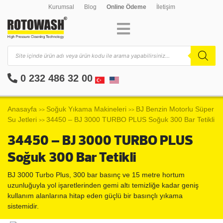
Kurumsal
Blog
Online Ödeme
İletişim
0 232 486 32 00
Anasayfa
Soğuk Yıkama Makineleri
BJ Benzin Motorlu Süper
>>
>>
Su Jetleri
34450 – BJ 3000 TURBO PLUS Soğuk 300 Bar Tetikli
>>
34450 – BJ 3000 TURBO PLUS
Soğuk 300 Bar Tetikli
BJ 3000 Turbo Plus, 300 bar basınç ve 15 metre hortum
uzunluğuyla yol işaretlerinden gemi altı temizliğe kadar geniş
kullanım alanlarına hitap eden güçlü bir basınçlı yıkama
sistemidir.