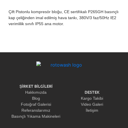
Çift Pistonlu kompresör bloğu, CE sertifıkalı P265GH basınçlı
kap çeliğinden imal edilmiş hava tankı, 380V/3 faz/50Hz IE2
verimlilik sınıfı IP55 ana motor.
ŞİRKET BİLGİLERİ
DESTEK
Hakkımızda
Blog
Kargo Takibi
Fotoğraf Galerisi
Video Galeri
Referanslarımız
İletişim
Basınçlı Yıkama Makineleri