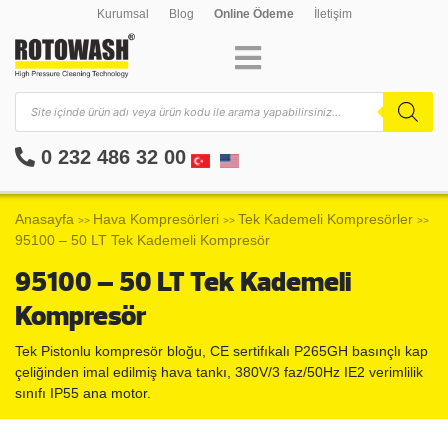
Kurumsal
Blog
Online Ödeme
İletişim
0 232 486 32 00
Anasayfa
Hava Kompresörleri
Tek Kademeli Kompresörler
>>
>>
>>
95100 – 50 LT Tek Kademeli Kompresör
95100 – 50 LT Tek Kademeli
Kompresör
Tek Pistonlu kompresör bloğu, CE sertifıkalı P265GH basınçlı kap
çeliğinden imal edilmiş hava tankı, 380V/3 faz/50Hz IE2 verimlilik
sınıfı IP55 ana motor.