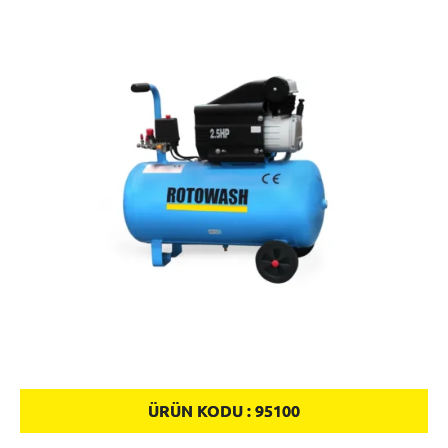
ÜRÜN KODU :
95100