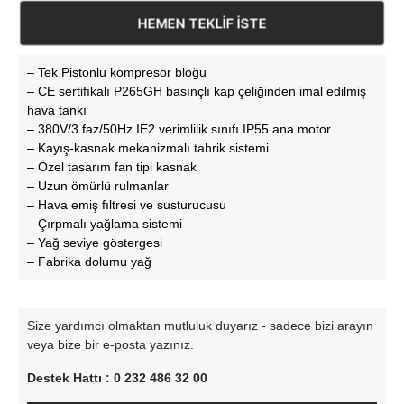
HEMEN TEKLİF İSTE
– Tek Pistonlu kompresör bloğu
– CE sertifıkalı P265GH basınçlı kap çeliğinden imal edilmiş
hava tankı
– 380V/3 faz/50Hz IE2 verimlilik sınıfı IP55 ana motor
– Kayış-kasnak mekanizmalı tahrik sistemi
– Özel tasarım fan tipi kasnak
– Uzun ömürlü rulmanlar
– Hava emiş fıltresi ve susturucusu
– Çırpmalı yağlama sistemi
– Yağ seviye göstergesi
– Fabrika dolumu yağ
Size yardımcı olmaktan mutluluk duyarız - sadece bizi arayın
veya bize bir e-posta yazınız.
Destek Hattı : 0 232 486 32 00