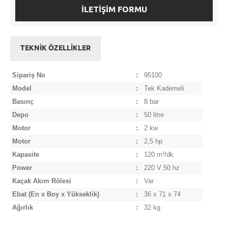
İLETİŞİM FORMU
TEKNİK ÖZELLİKLER
Sipariş No
:
95100
Model
:
Tek Kademeli
Basınç
:
8 bar
Depo
:
50 litre
Motor
:
2 kw
Motor
:
2,5 hp
Kapasite
:
120 m³/dk
Power
:
220 V 50 hz
Kaçak Akım Rölesi
:
Var
Ebat
(En x Boy x Yükseklik)
:
36 x 71 x 74
Ağırlık
:
32 kg