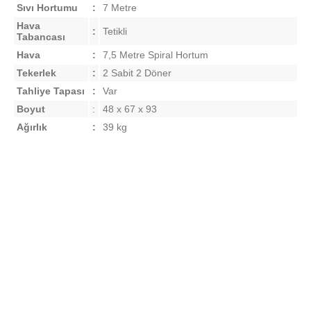
Sıvı Hortumu
:
7 Metre
Hava
:
Tetikli
Tabancası
Hava
:
7,5 Metre Spiral Hortum
Tekerlek
:
2 Sabit 2 Döner
Tahliye Tapası
:
Var
Boyut
:
48 x 67 x 93
Ağırlık
:
39 kg