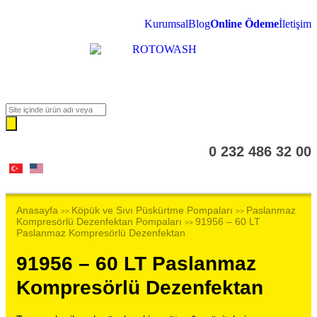
Kurumsal
Blog
Online Ödeme
İletişim
0 232 486 32 00
Anasayfa
Köpük ve Sıvı Püskürtme Pompaları
Paslanmaz
>>
>>
Kompresörlü Dezenfektan Pompaları
91956 – 60 LT
>>
Paslanmaz Kompresörlü Dezenfektan
91956 – 60 LT Paslanmaz
Kompresörlü Dezenfektan