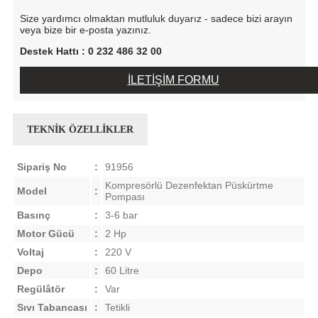
Size yardımcı olmaktan mutluluk duyarız - sadece bizi arayın
veya bize bir e-posta yazınız.
Destek Hattı : 0 232 486 32 00
İLETİŞİM FORMU
TEKNİK ÖZELLİKLER
Sipariş No
:
91956
Kompresörlü Dezenfektan Püskürtme
Model
:
Pompası
Basınç
:
3-6 bar
Motor Gücü
:
2 Hp
Voltaj
:
220 V
Depo
:
60 Litre
Regülâtör
:
Var
Sıvı Tabancası
:
Tetikli