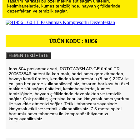
Tasarım harikası bu özel makine süt sağım üniteleri,
kesimhanelerde, kümes temizliğinde, hayvan çiftliklerinde
dezenfektan ve temizlik sağlar.
ÜRÜN KODU :
91956
HEMEN TEKLİF İSTE
Inox 304 paslanmaz seri, ROTOWASH AR-GE ürünü TR
200603846 patent ile korumalı, harici hava gerektirmeden,
havayı kendi üreten, kendinden kompresörlü (8 bar) 220V ile
çalışan her yerde kullanabileceğiniz, tasarım harikası bu özel
makine süt sağım üniteleri, kesimhanelerde, kümes
temizliğinde, hayvan çiftliklerinde dezenfektan ve temizlik
sağlar. Çok pratiktir; içerisine konulan kimyasalı hava yardımı
ile sıvı elde etmenizi sağlar. Tetikli tabancası sayesinde
kimyasalı etkili ve verimli kullanabilirsiniz. 7.5 metre spiral
hortumlu hava tabancası ile kompresör ihtiyacınızı
karşılayabilirsiniz.