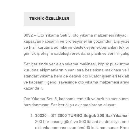
TEKNİK ÖZELLİKLER
8892 – Oto Yıkama Seti 3, oto yıkama malzemesi ihtiyacı ol
kapsayan kapsamlı ve profesyonel bir çözümdür. Dış yüze
ve hızlı kurutma adımlarını destekleyen ekipmanları tek bir 
günlük iş akışını sadeleştirerek daha planlı ve verimli çal
Set içerisinde yer alan yıkama makinesi, köpük püskürtm
kurutma ekipmanlarının yanı sıra bez sıkma makinası ve 
standart yıkama hem de detaylı oto kuaför işlemleri tek alty
ve kapsamlı içeriği sayesinde oto yıkama malzemesi arayış
kazandırır.
Oto Yıkama Seti 3, kapsamlı temizlik ve hızlı hizmet sunma
hazırlanmıştır. Set içeriği şu ekipmanlardan oluşur:
10320 – ST 2000 TURBO Soğuk 200 Bar Yıkama 
200 bar basınç gücü ve 900 lt/saat su debisiyle en zor
pistonlu pompası uzun ömürlü kullanım sunar. Ergono