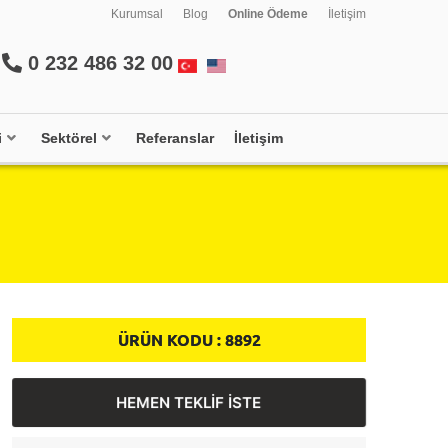
Kurumsal
Blog
Online Ödeme
İletişim
0 232 486 32 00
i
Sektörel
Referanslar
İletişim
ÜRÜN KODU :
8892
HEMEN TEKLİF İSTE