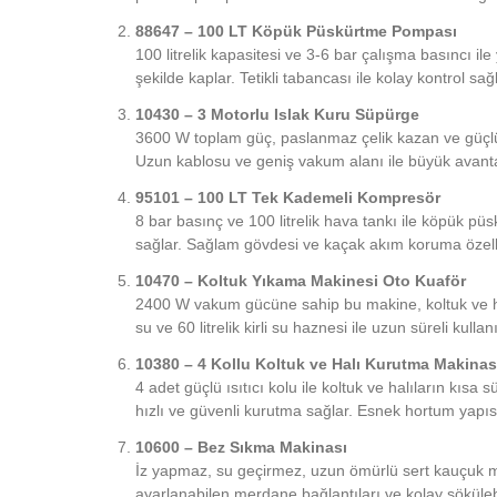
88647 – 100 LT Köpük Püskürtme Pompası
100 litrelik kapasitesi ve 3-6 bar çalışma basıncı i
şekilde kaplar. Tetikli tabancası ile kolay kontrol sağl
10430 – 3 Motorlu Islak Kuru Süpürge
3600 W toplam güç, paslanmaz çelik kazan ve güçlü 
Uzun kablosu ve geniş vakum alanı ile büyük avanta
95101 – 100 LT Tek Kademeli Kompresör
8 bar basınç ve 100 litrelik hava tankı ile köpük pü
sağlar. Sağlam gövdesi ve kaçak akım koruma özelliğ
10470 – Koltuk Yıkama Makinesi Oto Kuaför
2400 W vakum gücüne sahip bu makine, koltuk ve halı y
su ve 60 litrelik kirli su haznesi ile uzun süreli kulla
10380 – 4 Kollu Koltuk ve Halı Kurutma Makinas
4 adet güçlü ısıtıcı kolu ile koltuk ve halıların kı
hızlı ve güvenli kurutma sağlar. Esnek hortum yapısı
10600 – Bez Sıkma Makinası
İz yapmaz, su geçirmez, uzun ömürlü sert kauçuk mal
ayarlanabilen merdane bağlantıları ve kolay sökülebi