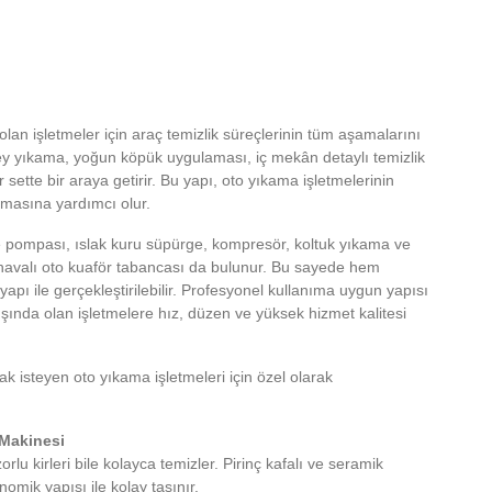
an işletmeler için araç temizlik süreçlerinin tüm aşamalarını
y yıkama, yoğun köpük uygulaması, iç mekân detaylı temizlik
sette bir araya getirir. Bu yapı, oto yıkama işletmelerinin
ışmasına yardımcı olur.
e pompası, ıslak kuru süpürge, kompresör, koltuk yıkama ve
havalı oto kuaför tabancası da bulunur. Bu sayede hem
apı ile gerçekleştirilebilir. Profesyonel kullanıma uygun yapısı
ında olan işletmelere hız, düzen ve yüksek hizmet kalitesi
k isteyen oto yıkama işletmeleri için özel olarak
Makinesi
lu kirleri bile kolayca temizler. Pirinç kafalı ve seramik
mik yapısı ile kolay taşınır.