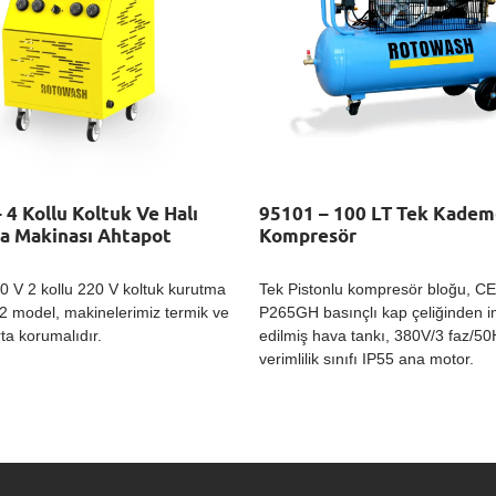
 4 Kollu Koltuk Ve Halı
95101 – 100 LT Tek Kadem
a Makinası Ahtapot
Kompresör
00 V 2 kollu 220 V koltuk kurutma
Tek Pistonlu kompresör bloğu, CE s
2 model, makinelerimiz termik ve
P265GH basınçlı kap çeliğinden i
ta korumalıdır.
edilmiş hava tankı, 380V/3 faz/50
verimlilik sınıfı IP55 ana motor.