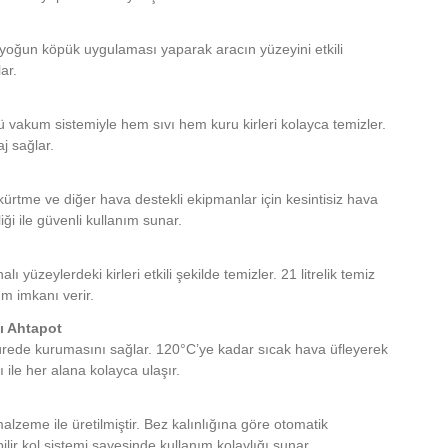
le yoğun köpük uygulaması yaparak aracın yüzeyini etkili
ar.
vakum sistemiyle hem sıvı hem kuru kirleri kolayca temizler.
j sağlar.
skürtme ve diğer hava destekli ekipmanlar için kesintisiz hava
i ile güvenli kullanım sunar.
üzeylerdeki kirleri etkili şekilde temizler. 21 litrelik temiz
nım imkanı verir.
ı Ahtapot
sa sürede kurumasını sağlar. 120°C’ye kadar sıcak hava üfleyerek
 ile her alana kolayca ulaşır.
zeme ile üretilmiştir. Bez kalınlığına göre otomatik
lir kol sistemi sayesinde kullanım kolaylığı sunar.