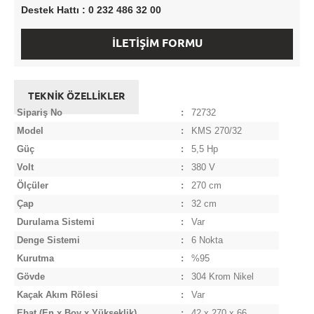
Destek Hattı : 0 232 486 32 00
İLETİŞİM FORMU
TEKNİK ÖZELLİKLER
Sipariş No
:
72732
Model
:
KMS 270/32
Güç
:
5,5 Hp
Volt
:
380 V
Ölçüler
:
270 cm
Çap
:
32 cm
Durulama Sistemi
:
Var
Denge Sistemi
:
6 Nokta
Kurutma
:
%95
Gövde
:
304 Krom Nikel
Kaçak Akım Rölesi
:
Var
Ebat
(En x Boy x Yükseklik)
:
42 x 270 x 66