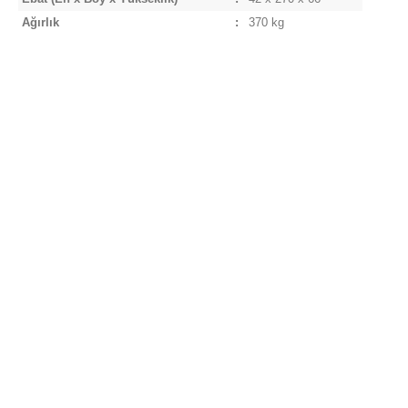
Ağırlık
:
370 kg