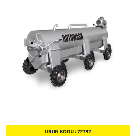
ÜRÜN KODU :
72732