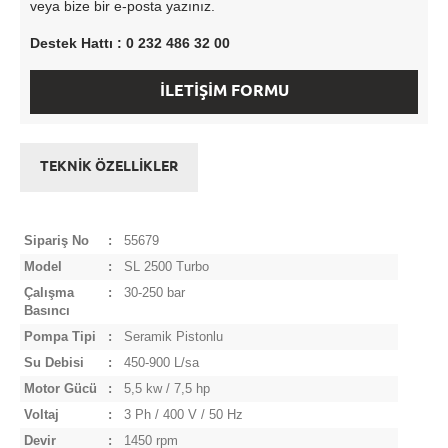
veya bize bir e-posta yazınız.
Destek Hattı : 0 232 486 32 00
İLETİŞİM FORMU
TEKNİK ÖZELLİKLER
Sipariş No
:
55679
Model
:
SL 2500 Turbo
Çalışma
:
30-250 bar
Basıncı
Pompa Tipi
:
Seramik Pistonlu
Su Debisi
:
450-900 L/sa
Motor Gücü
:
5,5 kw / 7,5 hp
Voltaj
:
3 Ph / 400 V / 50 Hz
Devir
:
1450 rpm