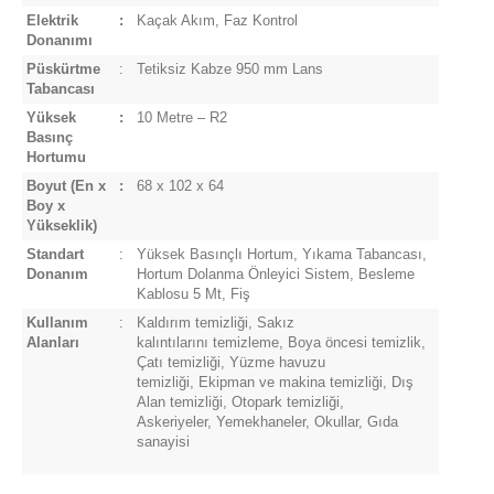
Elektrik
:
Kaçak Akım, Faz Kontrol
Donanımı
Püskürtme
:
Tetiksiz Kabze 950 mm Lans
Tabancası
Yüksek
:
10 Metre – R2
Basınç
Hortumu
Boyut
(En x
:
68 x 102 x 64
Boy x
Yükseklik)
Standart
:
Yüksek Basınçlı Hortum, Yıkama Tabancası,
Donanım
Hortum Dolanma Önleyici Sistem, Besleme
Kablosu 5 Mt, Fiş
Kullanım
:
Kaldırım temizliği, Sakız
Alanları
kalıntılarını temizleme, Boya öncesi temizlik,
Çatı temizliği, Yüzme havuzu
temizliği, Ekipman ve makina temizliği, Dış
Alan temizliği, Otopark temizliği,
Askeriyeler, Yemekhaneler, Okullar, Gıda
sanayisi