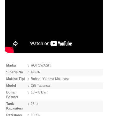
Marka
:
ROTOWASH
Sipariş No
:
49236
Makine Tipi
:
Buharlı Yıkama Makinası
Model
:
Çift Tabancalı
Buhar
:
15 – 8 Bar
Basıncı
Tank
:
25 Lt
Kapasitesi
Rezistans
:
10 Kw