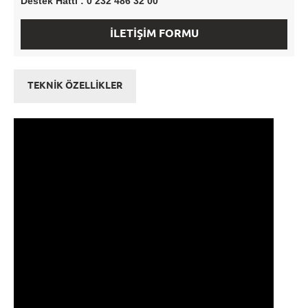
Destek Hattı : 0 232 486 32 00
İLETİŞİM FORMU
TEKNİK ÖZELLİKLER