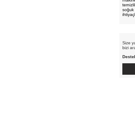
makine
temizl
soğuk s
ihtiyaç
Size y
bizi a
Destek