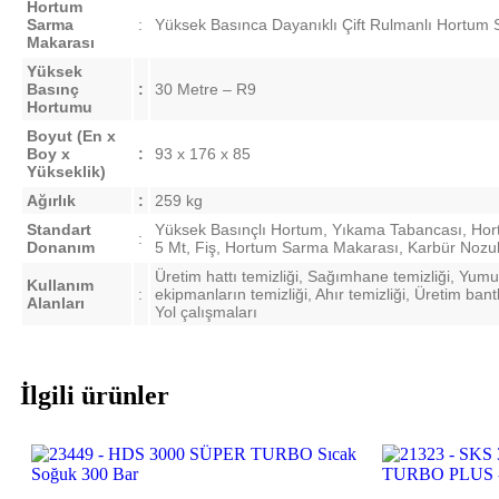
Hortum
Sarma
:
Yüksek Basınca Dayanıklı Çift Rulmanlı Hortum
Makarası
Yüksek
Basınç
:
30 Metre – R9
Hortumu
Boyut
(En x
Boy x
:
93 x 176 x 85
Yükseklik)
Ağırlık
:
259 kg
Standart
Yüksek Basınçlı Hortum, Yıkama Tabancası, Hor
:
Donanım
5 Mt, Fiş, Hortum Sarma Makarası, Karbür Nozu
Üretim hattı temizliği, Sağımhane temizliği, Yum
Kullanım
:
ekipmanların temizliği, Ahır temizliği, Üretim ban
Alanları
Yol çalışmaları
İlgili ürünler