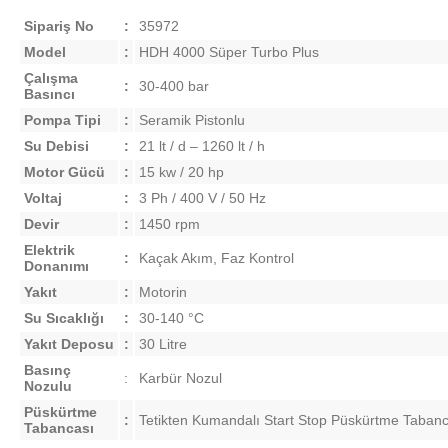
Sipariş No
:
35972
Model
:
HDH 4000 Süper Turbo Plus
Çalışma
:
30-400 bar
Basıncı
Pompa Tipi
:
Seramik Pistonlu
Su Debisi
:
21 lt / d – 1260 lt / h
Motor Gücü
:
15 kw / 20 hp
Voltaj
:
3 Ph / 400 V / 50 Hz
Devir
:
1450 rpm
Elektrik
:
Kaçak Akım, Faz Kontrol
Donanımı
Yakıt
:
Motorin
Su Sıcaklığı
:
30-140 °C
Yakıt Deposu
:
30 Litre
Basınç
:
Karbür Nozul
Nozulu
Püskürtme
:
Tetikten Kumandalı Start Stop Püskürtme Tabanc
Tabancası