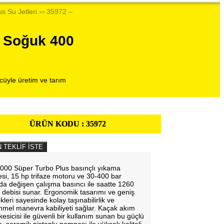
s Su Jetleri
35972 –
>>
 Soğuk 400
üyle üretim ve tarım
ÜRÜN KODU :
35972
 TEKLİF İSTE
00 Süper Turbo Plus basınçlı yıkama
si, 15 hp trifaze motoru ve 30-400 bar
da değişen çalışma basıncı ile saatte 1260
su debisi sunar. Ergonomik tasarımı ve geniş
kleri sayesinde kolay taşınabilirlik ve
el manevra kabiliyeti sağlar. Kaçak akım
kesicisi ile güvenli bir kullanım sunan bu güçlü