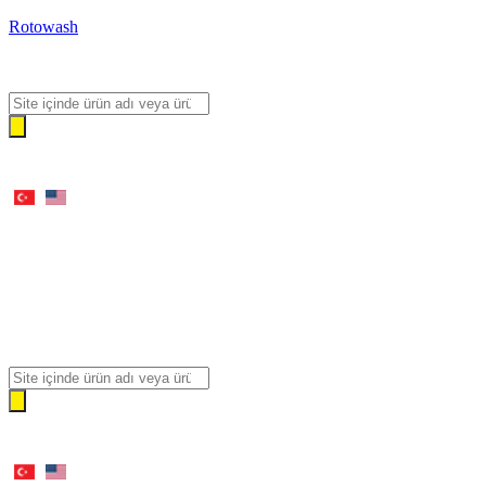
Rotowash
Products
search
Products
search