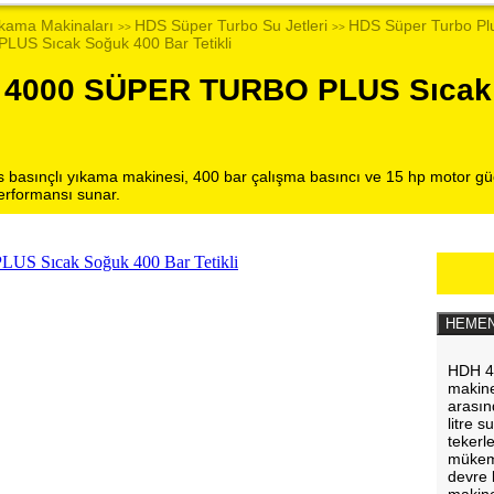
kama Makinaları
HDS Süper Turbo Su Jetleri
HDS Süper Turbo Plu
>>
>>
S Sıcak Soğuk 400 Bar Tetikli
 4000 SÜPER TURBO PLUS Sıcak
basınçlı yıkama makinesi, 400 bar çalışma basıncı ve 15 hp motor güc
performansı sunar.
HEMEN
HDH 40
makine
arasın
litre 
tekerle
mükemm
devre 