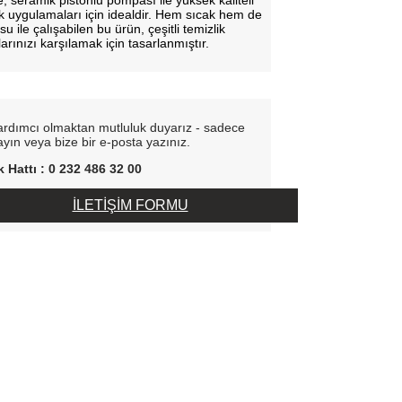
, seramik pistonlu pompası ile yüksek kaliteli
ik uygulamaları için idealdir. Hem sıcak hem de
u ile çalışabilen bu ürün, çeşitli temizlik
larınızı karşılamak için tasarlanmıştır.
ardımcı olmaktan mutluluk duyarız - sadece
rayın veya bize bir e-posta yazınız.
 Hattı : 0 232 486 32 00
İLETİŞİM FORMU