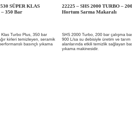
 3530 SÜPER KLAS
22225 – SHS 2000 TURBO – 200
– 350 Bar
Hortum Sarma Makaralı
Klas Turbo Plus, 350 bar
SHS 2000 Turbo, 200 bar çalışma bas
ğır kirleri temizleyen, seramik
900 L/sa su debisiyle üretim ve tarım
performanslı basınçlı yıkama
alanlarında etkili temizlik sağlayan ba
yıkama makinesidir.