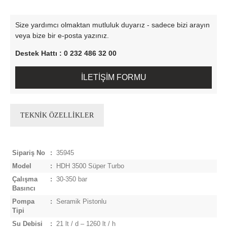
Size yardımcı olmaktan mutluluk duyarız - sadece bizi arayın
veya bize bir e-posta yazınız.
Destek Hattı : 0 232 486 32 00
İLETİŞİM FORMU
TEKNİK ÖZELLİKLER
Sipariş No
:
35945
Model
:
HDH 3500 Süper Turbo
Çalışma
:
30-350 bar
Basıncı
Pompa
:
Seramik Pistonlu
Tipi
Su Debisi
:
21 lt / d – 1260 lt / h