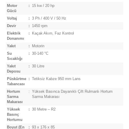
Motor
:
15 kw / 20 hp
Gücü
Voltaj
:
3 Ph / 400 V / 50 Hz
Devir
:
1450 rpm
Elektrik
:
Kaçak Akım, Faz Kontrol
Donanımı
Yakıt
:
Motorin
Su
:
30-140 °C
Sıcaklığı
Yakıt
:
30 Litre
Deposu
Püskürtme
:
Tetiksiz Kabze 950 mm Lans
Tabancası
Hortum
:
Yüksek Basınca Dayanıklı Çift Rulmanlı Hortum
Sarma
Sarma Makarası
Makarası
Yüksek
:
30 Metre – R2
Basınç
Hortumu
Boyut
(En
:
93 x 176 x 85