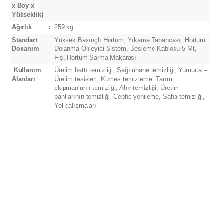
x Boy x
Yükseklik)
Ağırlık
:
259 kg
Standart
:
Yüksek Basınçlı Hortum, Yıkama Tabancası, Hortum
Donanım
Dolanma Önleyici Sistem, Besleme Kablosu 5 Mt,
Fiş, Hortum Sarma Makarası
Kullanım
:
Üretim hattı temizliği, Sağımhane temizliği, Yumurta –
Alanları
Üretim tesisleri, Kümes temizleme, Tarım
ekipmanların temizliği, Ahır temizliği, Üretim
bantlarının temizliği, Cephe yenileme, Saha temizliği,
Yol çalışmaları