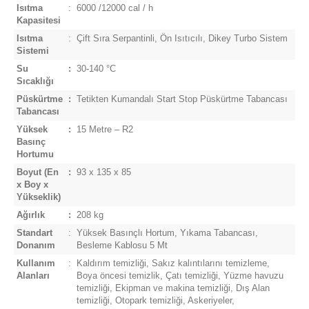
Isıtma
:
6000 /12000 cal / h
Kapasitesi
Isıtma
:
Çift Sıra Serpantinli, Ön Isıtıcılı, Dikey Turbo Sistem
Sistemi
Su
:
30-140 °C
Sıcaklığı
Püskürtme
:
Tetikten Kumandalı Start Stop Püskürtme Tabancası
Tabancası
Yüksek
:
15 Metre – R2
Basınç
Hortumu
Boyut
(En
:
93 x 135 x 85
x Boy x
Yükseklik)
Ağırlık
:
208 kg
Standart
:
Yüksek Basınçlı Hortum, Yıkama Tabancası,
Donanım
Besleme Kablosu 5 Mt
Kullanım
:
Kaldırım temizliği, Sakız kalıntılarını temizleme,
Alanları
Boya öncesi temizlik, Çatı temizliği, Yüzme havuzu
temizliği, Ekipman ve makina temizliği, Dış Alan
temizliği, Otopark temizliği, Askeriyeler,