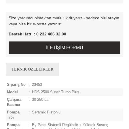
Size yardımcı olmaktan mutluluk duyarız - sadece bizi arayın
veya bize bir e-posta yazınız.
Destek Hattı : 0 232 486 32 00
İLETİŞİM FORMU
TEKNİK ÖZELLİKLER
Sipariş No
:
23453
Model
:
HDS 2500 Süper Turbo Plus
Çalışma
:
30-250 bar
Basıncı
Pompa
:
Seramik Pistonlu
Tipi
Pompa
:
By-Pass Sistemli Regülatör + Yüksek Basınç