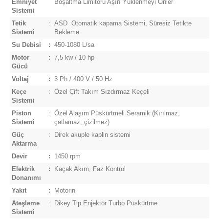
Emniyet
Boşaltma Limitörü Aşırı Yüklenmeyi Önler
Sistemi
Tetik
:
ASD  Otomatik kapama Sistemi, Süresiz Tetikte
Sistemi
Bekleme
Su Debisi
:
450-1080 L/sa
Motor
:
7,5 kw / 10 hp
Gücü
Voltaj
:
3 Ph / 400 V / 50 Hz
Keçe
:
Özel Çift Takım Sızdırmaz Keçeli
Sistemi
Piston
:
Özel Alaşım Püskürtmeli Seramik (Kırılmaz,
Sistemi
çatlamaz, çizilmez)
Güç
:
Direk akuple kaplin sistemi
Aktarma
Devir
:
1450 rpm
Elektrik
:
Kaçak Akım, Faz Kontrol
Donanımı
Yakıt
:
Motorin
Ateşleme
:
Dikey Tip Enjektör Turbo Püskürtme
Sistemi