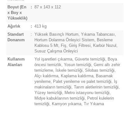
Boyut
(En
:
87 x 143 x 112
x Boy x
Yükseklik)
Ağırlık
:
413 kg
Standart
:
Yüksek Basınçlı Hortum, Yıkama Tabancası,
Donanım
Hortum Dolanma Önleyici Sistem, Besleme
Kablosu 5 Mt, Fiş, Giriş Filtresi, Karbür Nozul,
Susuz Çalışma Önleyici
Kullanım
Yol işaretleri çıkarma, Güverte temizliği, Boya
Alanları
öncesi temizlik, Yosun temizliği, Gemi altı zehir
temizleme, İskele temizliği, Silobas temizliği,
Alçı kaldırma, Kaplama kaldırma, Basamak
yenileme, Palet yenileme ve palet temizliği, İş
makinaların temizliği, Tarım aletlerinin temizliği,
Yüzey temizliği, Metro istasyonu temizliği,
Midye kabuklarının temizliği, Petrol kulelerin
temizliği, Kamyon yıkama, Tır Yıkama