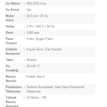
Su Debisi
:
450-1320 L/sa
Su Emişi
:
Var
Motor
:
18,5 kw / 25 hp
Gücü
Voltaj
:
3 Ph / 400 V / 50 Hz
Devir
:
1450 rpm
Pano
:
Yıldız Üçgen Pano
Sistemi
Elektrik
:
Kaçak Akım, Faz Kontrol
Donanımı
Yakıt
:
Motorin
Su
:
30-140 °C
Sıcaklığı
Basınç
:
Karbür Nozul
Nozulu
Püskürtme
:
Tetikten Kumandalı Start Stop Püskürtme
Tabancası
Tabancası
Yüksek
:
15 Metre – R9
Basınç
Hortumu