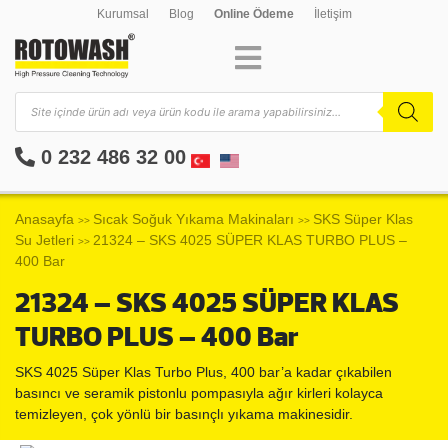
Kurumsal
Blog
Online Ödeme
İletişim
0 232 486 32 00
Anasayfa
Sıcak Soğuk Yıkama Makinaları
SKS Süper Klas
>>
>>
Su Jetleri
21324 – SKS 4025 SÜPER KLAS TURBO PLUS –
>>
400 Bar
21324 – SKS 4025 SÜPER KLAS
TURBO PLUS – 400 Bar
SKS 4025 Süper Klas Turbo Plus, 400 bar’a kadar çıkabilen
basıncı ve seramik pistonlu pompasıyla ağır kirleri kolayca
temizleyen, çok yönlü bir basınçlı yıkama makinesidir.