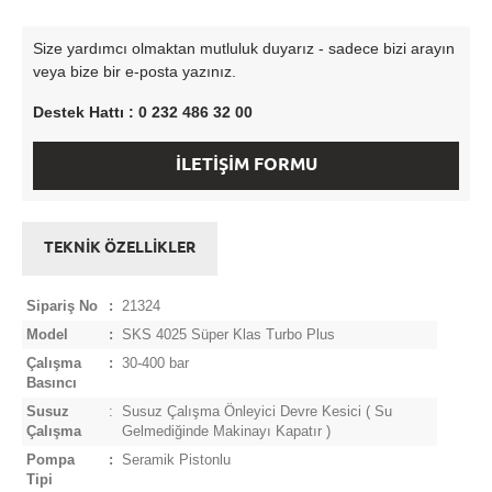
Size yardımcı olmaktan mutluluk duyarız - sadece bizi arayın
veya bize bir e-posta yazınız.
Destek Hattı : 0 232 486 32 00
İLETİŞİM FORMU
TEKNİK ÖZELLİKLER
Sipariş No
:
21324
Model
:
SKS 4025 Süper Klas Turbo Plus
Çalışma
:
30-400 bar
Basıncı
Susuz
:
Susuz Çalışma Önleyici Devre Kesici ( Su
Çalışma
Gelmediğinde Makinayı Kapatır )
Pompa
:
Seramik Pistonlu
Tipi