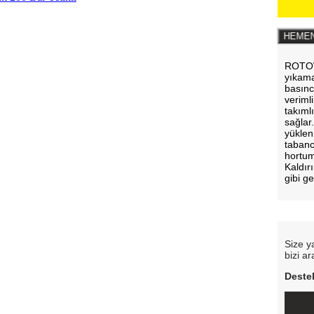
HEMEN
ROTOW
yıkama
basınc
veriml
takıml
sağlar
yüklen
tabanc
hortum
Kaldır
gibi g
Size y
bizi a
Destek