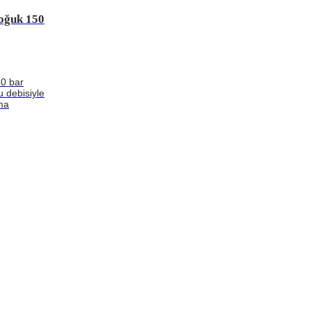
oğuk 150
0 bar
u debisiyle
ama