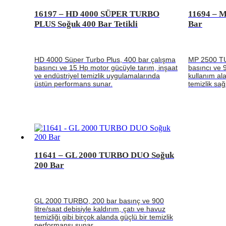
16197 – HD 4000 SÜPER TURBO
11694 – 
PLUS Soğuk 400 Bar Tetikli
Bar
HD 4000 Süper Turbo Plus, 400 bar çalışma
MP 2500 TU
basıncı ve 15 Hp motor gücüyle tarım, inşaat
basıncı ve 9
ve endüstriyel temizlik uygulamalarında
kullanım ala
üstün performans sunar.
temizlik sağ
11641 – GL 2000 TURBO DUO Soğuk
200 Bar
GL 2000 TURBO, 200 bar basınç ve 900
litre/saat debisiyle kaldırım, çatı ve havuz
temizliği gibi birçok alanda güçlü bir temizlik
performansı sunar.