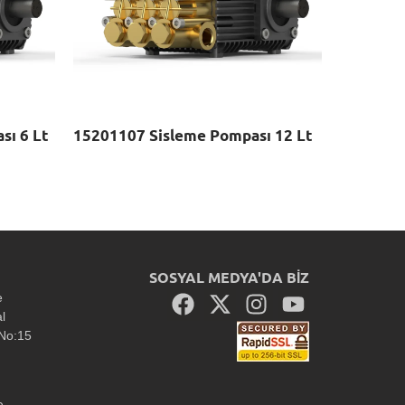
sı 6 Lt
15201107 Sisleme Pompası 12 Lt
SOSYAL MEDYA'DA BİZ
e
al
 No:15