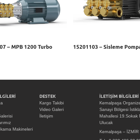
07 – MPB 1200 Turbo
15201103 – Sisleme Pompa
LGİLERİ
DESTEK
İLETİŞİM BİLGİLERİ
da
Kargo Takibi
Kemalpaşa Organiz
Video Galeri
Sanayi Bölgesi İstikl
alerisi
İletişim
Mahallesi 19.Sokak
arımız
Ulucak
ıkama Makineleri
Kemalpaşa – İZMİR