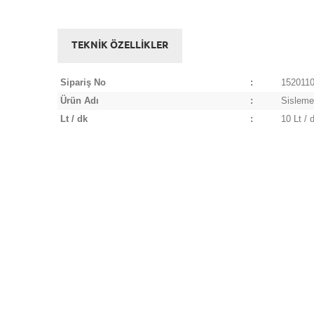
TEKNİK ÖZELLİKLER
Sipariş No
:
152011
Ürün Adı
:
Sislem
Lt / dk
:
10 Lt / 