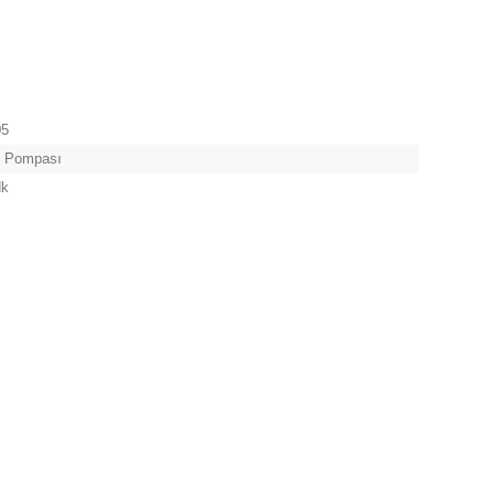
05
e Pompası
dk