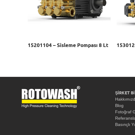
15201104 – Sisleme Pompası 8 Lt
153012
ŞİRKET Bİ
Hakkımız
Blog
Fotoğraf G
Referansl
Basınçlı Y