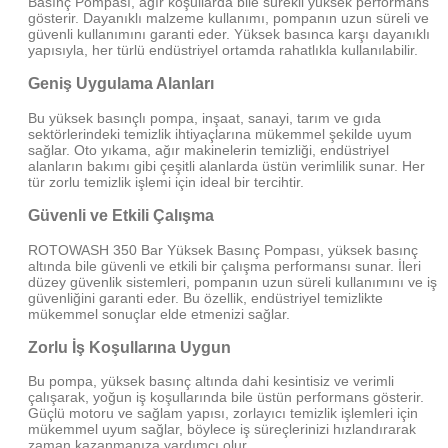
Basınç Pompası, ağır koşullarda bile sürekli yüksek performans
gösterir. Dayanıklı malzeme kullanımı, pompanın uzun süreli ve
güvenli kullanımını garanti eder. Yüksek basınca karşı dayanıklı
yapısıyla, her türlü endüstriyel ortamda rahatlıkla kullanılabilir.
Geniş Uygulama Alanları
Bu yüksek basınçlı pompa, inşaat, sanayi, tarım ve gıda
sektörlerindeki temizlik ihtiyaçlarına mükemmel şekilde uyum
sağlar. Oto yıkama, ağır makinelerin temizliği, endüstriyel
alanların bakımı gibi çeşitli alanlarda üstün verimlilik sunar. Her
tür zorlu temizlik işlemi için ideal bir tercihtir.
Güvenli ve Etkili Çalışma
ROTOWASH 350 Bar Yüksek Basınç Pompası, yüksek basınç
altında bile güvenli ve etkili bir çalışma performansı sunar. İleri
düzey güvenlik sistemleri, pompanın uzun süreli kullanımını ve iş
güvenliğini garanti eder. Bu özellik, endüstriyel temizlikte
mükemmel sonuçlar elde etmenizi sağlar.
Zorlu İş Koşullarına Uygun
Bu pompa, yüksek basınç altında dahi kesintisiz ve verimli
çalışarak, yoğun iş koşullarında bile üstün performans gösterir.
Güçlü motoru ve sağlam yapısı, zorlayıcı temizlik işlemleri için
mükemmel uyum sağlar, böylece iş süreçlerinizi hızlandırarak
zaman kazanmanıza yardımcı olur.