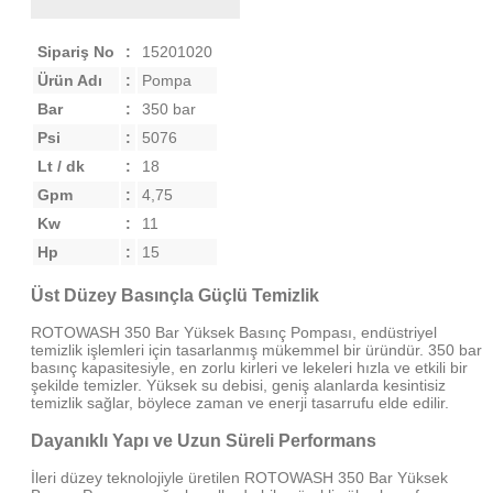
Sipariş No
:
15201020
Ürün Adı
:
Pompa
Bar
:
350 bar
Psi
:
5076
Lt / dk
:
18
Gpm
:
4,75
Kw
:
11
Hp
:
15
Üst Düzey Basınçla Güçlü Temizlik
ROTOWASH 350 Bar Yüksek Basınç Pompası, endüstriyel
temizlik işlemleri için tasarlanmış mükemmel bir üründür. 350 bar
basınç kapasitesiyle, en zorlu kirleri ve lekeleri hızla ve etkili bir
şekilde temizler. Yüksek su debisi, geniş alanlarda kesintisiz
temizlik sağlar, böylece zaman ve enerji tasarrufu elde edilir.
Dayanıklı Yapı ve Uzun Süreli Performans
İleri düzey teknolojiyle üretilen ROTOWASH 350 Bar Yüksek