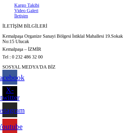
Kargo Takibi
Video Galeri
İletişim
İLETİŞİM BİLGİLERİ
Kemalpaşa Organize Sanayi Bölgesi İstiklal Mahallesi 19.Sokak
No:15 Ulucak
Kemalpaşa – İZMİR
Tel : 0 232 486 32 00
SOSYAL MEDYA'DA BİZ
acebook
X-
twitter
nstagram
Youtube