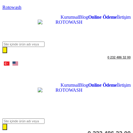
Rotowash
Kurumsal
Blog
Online Ödeme
İletişim
Products
search
0 232 486 32 00
Kurumsal
Blog
Online Ödeme
İletişim
Products
search