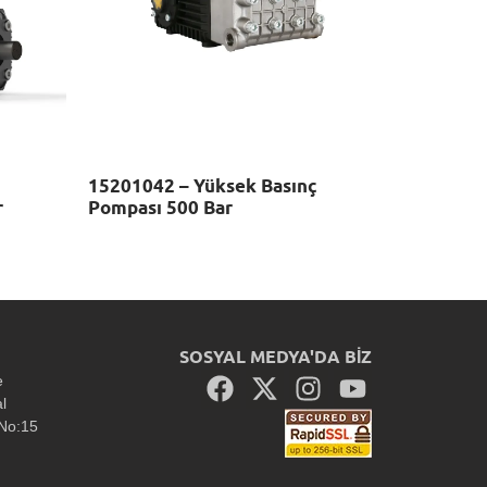
15201042 – Yüksek Basınç
r
Pompası 500 Bar
SOSYAL MEDYA'DA BİZ
e
al
 No:15