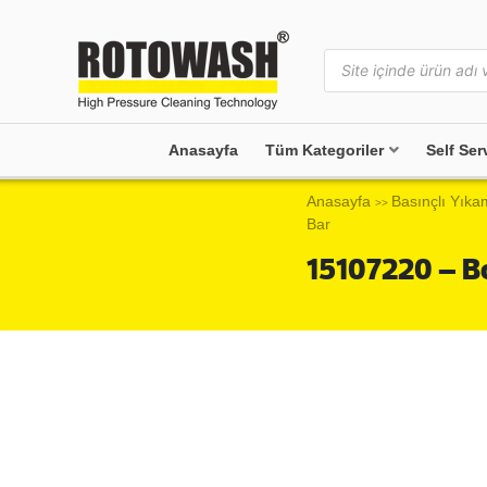
Anasayfa
Tüm Kategoriler
Self Ser
Anasayfa
Basınçlı Yıka
>>
Bar
15107220 – B