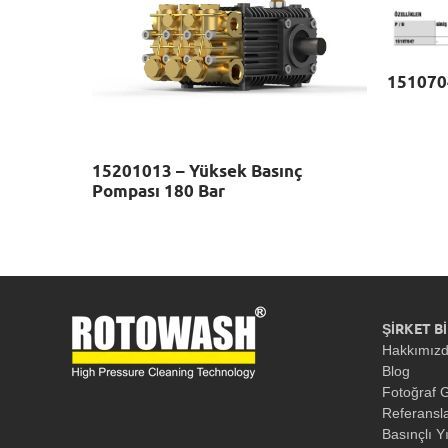
1510704
15201013 – Yüksek Basınç
Pompası 180 Bar
ŞİRKET Bİ
Hakkımız
Blog
Fotoğraf G
Referansl
Basınçlı Y