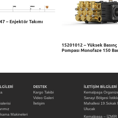
7 – Enjektör Takımı
15201012 – Yüksek Basınç
Pompası Monofaze 150 Ba
LGİLERİ
DESTEK
İLETİŞİM BİLGİLERİ
da
Kargo Takibi
Kemalpaşa Organiz
Video Galeri
Sanayi Bölgesi İstikl
alerisi
İletişim
Mahallesi 19.Sokak
arımız
Ulucak
ıkama Makineleri
Kemalpaşa – İZMİR