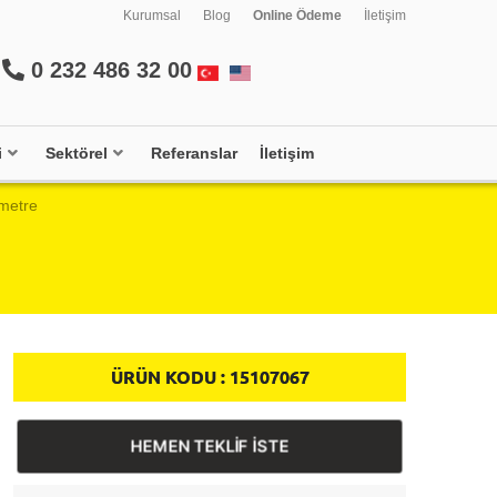
Kurumsal
Blog
Online Ödeme
İletişim
0 232 486 32 00
i
Sektörel
Referanslar
İletişim
metre
ÜRÜN KODU :
15107067
HEMEN TEKLİF İSTE