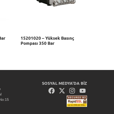
Bar
15201020 – Yüksek Basınç
Pompası 350 Bar
SOSYAL MEDYA'DA BİZ
e
al
 No:15