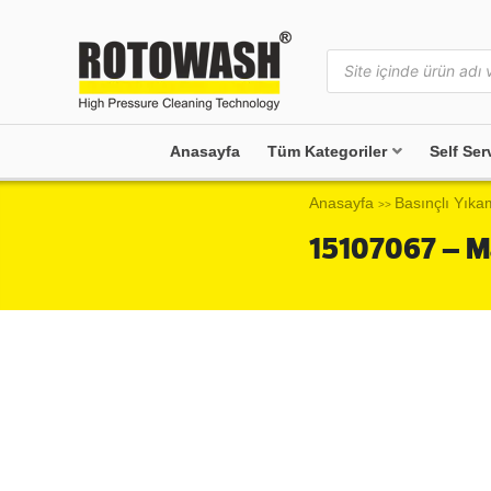
Anasayfa
Tüm Kategoriler
Self Ser
Anasayfa
Basınçlı Yıka
>>
15107067 – 