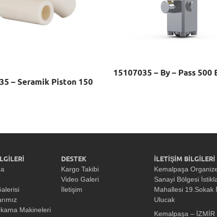
15107035 – By – Pass 500 
35 – Seramik Piston 150
LGİLERİ
DESTEK
İLETİŞİM BİLGİLERİ
da
Kargo Takibi
Kemalpaşa Organiz
Video Galeri
Sanayi Bölgesi İstikl
alerisi
İletişim
Mahallesi 19.Sokak
arımız
Ulucak
ıkama Makineleri
Kemalpaşa – İZMİR