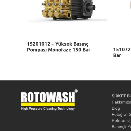
15201012 – Yüksek Basınç
151072
Pompası Monofaze 150 Bar
Bar
ŞİRKET Bİ
Hakkımız
Blog
Fotoğraf G
Referansl
Basınçlı Y