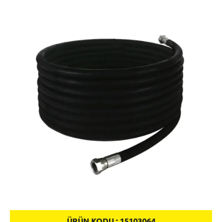
ÜRÜN KODU :
15103064