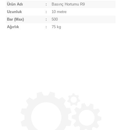
Ürün Adı
:
Basınç Hortumu R9
Uzunluk
:
10 metre
Bar (Max)
:
500
Ağırlık
:
75 kg