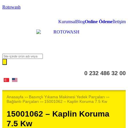
Rotowash
Kurumsal
Blog
Online Ödeme
İletişim
0 232 486 32 00
Anasayfa
Basınçlı Yıkama Makinesi Yedek Parçaları
>>
>>
Bağlantı Parçaları
15001062 – Kaplin Koruma 7.5 Kw
>>
15001062 – Kaplin Koruma
7.5 Kw