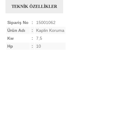
TEKNİK ÖZELLİKLER
Sipariş No
:
15001062
Ürün Adı
:
Kaplin Koruma
Kw
:
7,5
Hp
:
10