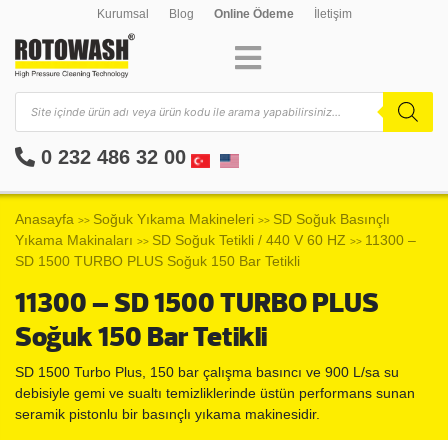
Kurumsal
Blog
Online Ödeme
İletişim
0 232 486 32 00
Anasayfa
Soğuk Yıkama Makineleri
SD Soğuk Basınçlı
>>
>>
Yıkama Makinaları
SD Soğuk Tetikli / 440 V 60 HZ
11300 –
>>
>>
SD 1500 TURBO PLUS Soğuk 150 Bar Tetikli
11300 – SD 1500 TURBO PLUS
Soğuk 150 Bar Tetikli
SD 1500 Turbo Plus, 150 bar çalışma basıncı ve 900 L/sa su
debisiyle gemi ve sualtı temizliklerinde üstün performans sunan
seramik pistonlu bir basınçlı yıkama makinesidir.