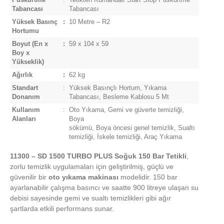
Püskürtme
:
Tetikten Kumandalı Start Stop Püskürtme
Tabancası
Tabancası
Yüksek Basınç
:
10 Metre – R2
Hortumu
Boyut
(En x
:
59 x 104 x 59
Boy x
Yükseklik)
Ağırlık
:
62 kg
Standart
:
Yüksek Basınçlı Hortum, Yıkama
Donanım
Tabancası, Besleme Kablosu 5 Mt
Kullanım
:
Oto Yıkama, Gemi ve güverte temizliği,
Alanları
Boya
sökümü, Boya öncesi genel temizlik, Sualtı
temizliği, İskele temizliği, Araç Yıkama
11300 – SD 1500 TURBO PLUS Soğuk 150 Bar Tetikli
,
zorlu temizlik uygulamaları için geliştirilmiş, güçlü ve
güvenilir bir
oto yıkama makinası
modelidir. 150 bar
ayarlanabilir çalışma basıncı ve saatte 900 litreye ulaşan su
debisi sayesinde gemi ve sualtı temizlikleri gibi ağır
şartlarda etkili performans sunar.