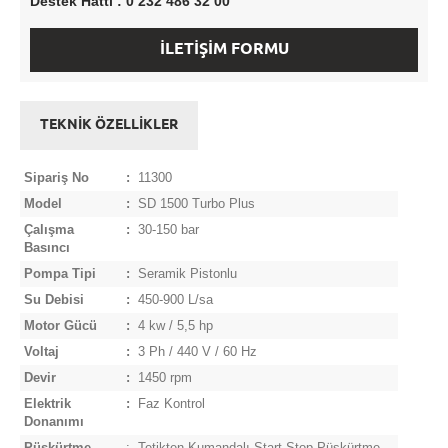
Destek Hattı : 0 232 486 32 00
İLETİŞİM FORMU
TEKNİK ÖZELLİKLER
Sipariş No
:
11300
Model
:
SD 1500 Turbo Plus
Çalışma
:
30-150 bar
Basıncı
Pompa Tipi
:
Seramik Pistonlu
Su Debisi
:
450-900 L/sa
Motor Gücü
:
4 kw / 5,5 hp
Voltaj
:
3 Ph / 440 V / 60 Hz
Devir
:
1450 rpm
Elektrik
:
Faz Kontrol
Donanımı