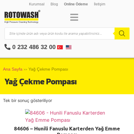
Kurumsal
Blog
Online Ödeme
İletişim
0 232 486 32 00
Ana Sayfa
Yağ Çekme Pompası
>>
Yağ Çekme Pompası
Tek bir sonuç gösteriliyor
84606 – Hunili Fanuslu Karterden Yağ Emme