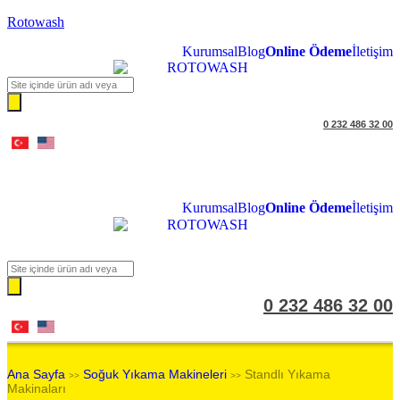
Rotowash
Kurumsal
Blog
Online Ödeme
İletişim
Products
search
0 232 486 32 00
Kurumsal
Blog
Online Ödeme
İletişim
Products
search
0 232 486 32 00
Ana Sayfa
Soğuk Yıkama Makineleri
Standlı Yıkama
>>
>>
Makinaları