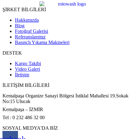
ŞİRKET BİLGİLERİ
Hakkımızda
Blog
Fotoğraf Galerisi
Referanslarımız
Basınçlı Yıkama Makineleri
DESTEK
Kargo Takibi
Video Galeri
İletişim
İLETİŞİM BİLGİLERİ
Kemalpaşa Organize Sanayi Bölgesi İstiklal Mahallesi 19.Sokak
No:15 Ulucak
Kemalpaşa – İZMİR
Tel : 0 232 486 32 00
SOSYAL MEDYA'DA BİZ
acebook