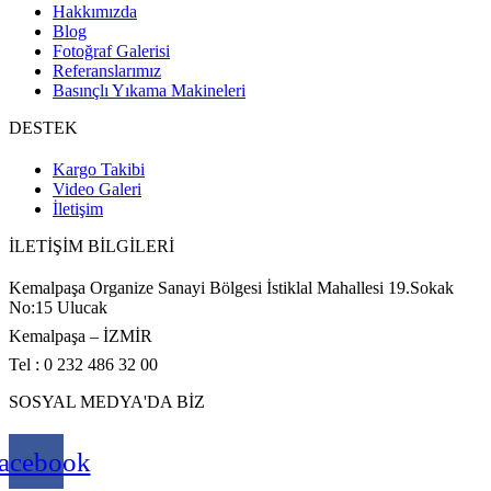
Hakkımızda
Blog
Fotoğraf Galerisi
Referanslarımız
Basınçlı Yıkama Makineleri
DESTEK
Kargo Takibi
Video Galeri
İletişim
İLETİŞİM BİLGİLERİ
Kemalpaşa Organize Sanayi Bölgesi İstiklal Mahallesi 19.Sokak
No:15 Ulucak
Kemalpaşa – İZMİR
Tel : 0 232 486 32 00
SOSYAL MEDYA'DA BİZ
acebook