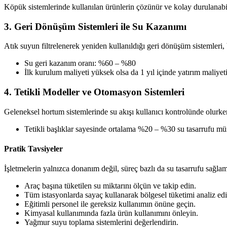
Köpük sistemlerinde kullanılan ürünlerin çözünür ve kolay durulanabili
3. Geri Dönüşüm Sistemleri ile Su Kazanımı
Atık suyun filtrelenerek yeniden kullanıldığı geri dönüşüm sistemleri, b
Su geri kazanım oranı: %60 – %80
İlk kurulum maliyeti yüksek olsa da 1 yıl içinde yatırım maliyetin
4. Tetikli Modeller ve Otomasyon Sistemleri
Geleneksel hortum sistemlerinde su akışı kullanıcı kontrolünde olurken,
Tetikli başlıklar sayesinde ortalama %20 – %30 su tasarrufu m
Pratik Tavsiyeler
İşletmelerin yalnızca donanım değil, süreç bazlı da su tasarrufu sağl
Araç başına tüketilen su miktarını ölçün ve takip edin.
Tüm istasyonlarda sayaç kullanarak bölgesel tüketimi analiz edi
Eğitimli personel ile gereksiz kullanımın önüne geçin.
Kimyasal kullanımında fazla ürün kullanımını önleyin.
Yağmur suyu toplama sistemlerini değerlendirin.