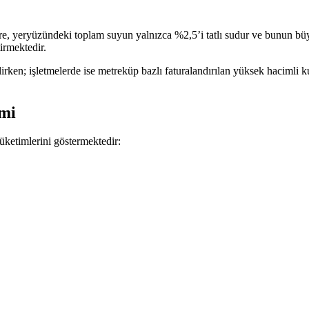
göre, yeryüzündeki toplam suyun yalnızca %2,5’i tatlı sudur ve bunun büyü
irmektedir.
lirken; işletmelerde ise metreküp bazlı faturalandırılan yüksek hacimli k
mi
üketimlerini göstermektedir: