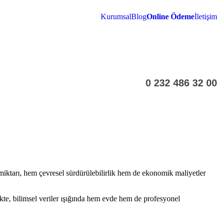
Kurumsal
Blog
Online Ödeme
İletişim
0 232 486 32 00
miktarı, hem çevresel sürdürülebilirlik hem de ekonomik maliyetler
ikte, bilimsel veriler ışığında hem evde hem de profesyonel