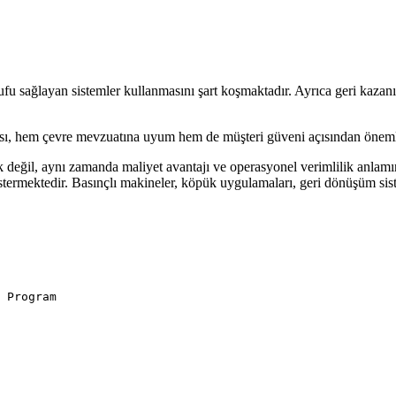
arrufu sağlayan sistemler kullanmasını şart koşmaktadır. Ayrıca geri k
ması, hem çevre mevzuatına uyum hem de müşteri güveni açısından öneml
k değil, aynı zamanda maliyet avantajı ve operasyonel verimlilik anlamın
göstermektedir. Basınçlı makineler, köpük uygulamaları, geri dönüşüm si
 Program