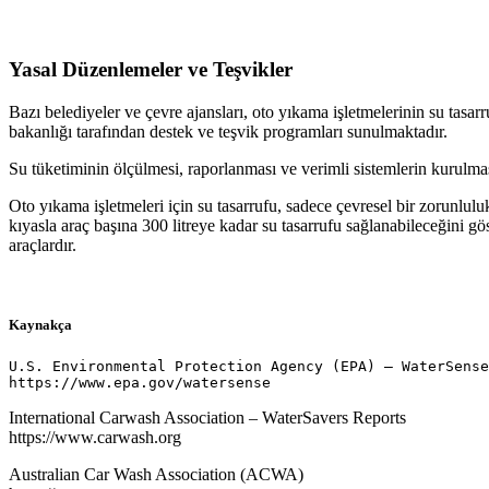
Yasal Düzenlemeler ve Teşvikler
Bazı belediyeler ve çevre ajansları, oto yıkama işletmelerinin su tas
bakanlığı tarafından destek ve teşvik programları sunulmaktadır.
Su tüketiminin ölçülmesi, raporlanması ve verimli sistemlerin kurul
Oto yıkama işletmeleri için su tasarrufu, sadece çevresel bir zorunlulu
kıyasla araç başına 300 litreye kadar su tasarrufu sağlanabileceğini 
araçlardır.
Kaynakça
U.S. Environmental Protection Agency (EPA) – WaterSense
https://www.epa.gov/watersense
International Carwash Association – WaterSavers Reports
https://www.carwash.org
Australian Car Wash Association (ACWA)